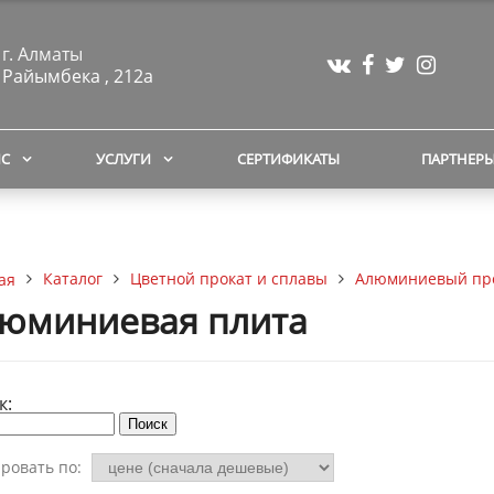
г. Алматы
Райымбека , 212а
ЙС
УСЛУГИ
СЕРТИФИКАТЫ
ПАРТНЕР
Каталог
Цветной прокат и сплавы
Алюминиевый пр
ая
юминиевая плита
к:
ровать по: