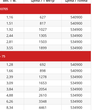
Вес 1 м.
Цена / 1 метр
Цена / тонна
10705
1,16
627
540900
1,51
817
540900
1,92
1027
534900
2,44
1305
534900
2,81
1503
534900
3,55
1899
534900
- 75
1,28
692
540900
1,66
898
540900
2,39
1278
534900
3,09
1653
534900
3,84
2054
534900
4,88
2610
534900
6,26
3348
534900
8,34
4461
534900