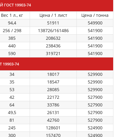
ГОСТ 19903-74
Вес 1 л., кг
Цена / 1 лист
Цена / тонна
94,4
51911
549900
256 / 298
138726/161486
541900
385
208632
541900
440
238436
541900
590
319721
541900
 19903-74
34
18017
529900
35
18547
529900
53
28085
529900
42
22172
527900
64
33786
527900
49,5
26131
527900
81
42760
527900
245
128601
524900
300
157470
524900