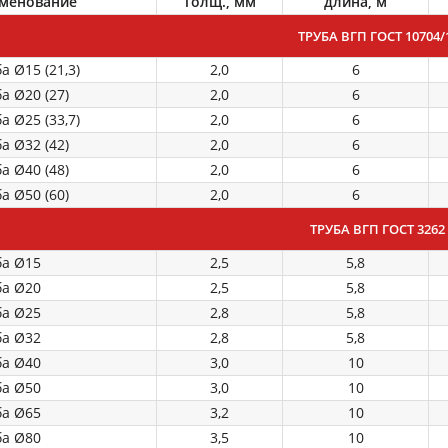
менование
Толщ., мм
длина, м
ТРУБА ВГП ГОСТ 10704/
а Ø15 (21,3)
2,0
6
а Ø20 (27)
2,0
6
а Ø25 (33,7)
2,0
6
а Ø32 (42)
2,0
6
а Ø40 (48)
2,0
6
а Ø50 (60)
2,0
6
ТРУБА ВГП ГОСТ 3262 
ба Ø15
2,5
5,8
ба Ø20
2,5
5,8
ба Ø25
2,8
5,8
ба Ø32
2,8
5,8
ба Ø40
3,0
10
ба Ø50
3,0
10
ба Ø65
3,2
10
ба Ø80
3,5
10