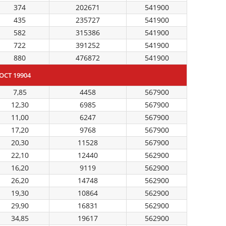
374
202671
541900
435
235727
541900
582
315386
541900
722
391252
541900
880
476872
541900
СТ 19904
7,85
4458
567900
12,30
6985
567900
11,00
6247
567900
17,20
9768
567900
20,30
11528
567900
22,10
12440
562900
16,20
9119
562900
26,20
14748
562900
19,30
10864
562900
29,90
16831
562900
34,85
19617
562900